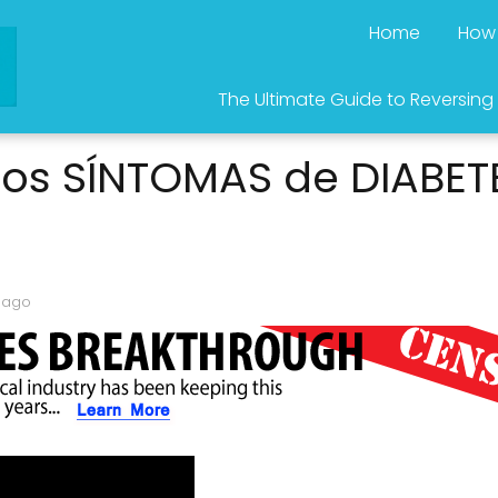
Home
How 
The Ultimate Guide to Reversing
los SÍNTOMAS de DIABE
 ago