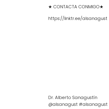
★ CONTACTA CONMIGO★
https://linktr.ee/alsanagust
Dr. Alberto Sanagustín
@alsanagust #alsanagust 