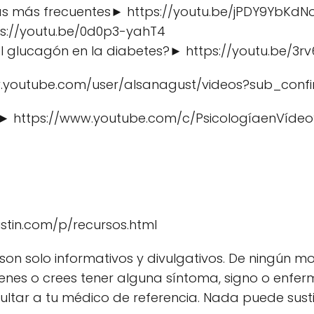
tas más frecuentes► https://youtu.be/jPDY9YbKdN
ps://youtu.be/0d0p3-yahT4
 el glucagón en la diabetes?► https://youtu.be/
.youtube.com/user/alsanagust/videos?sub_confi
► https://www.youtube.com/c/PsicologíaenVídeo
stin.com/p/recursos.html
son solo informativos y divulgativos. De ningún mo
tienes o crees tener alguna síntoma, signo o enfe
ltar a tu médico de referencia. Nada puede sustitu