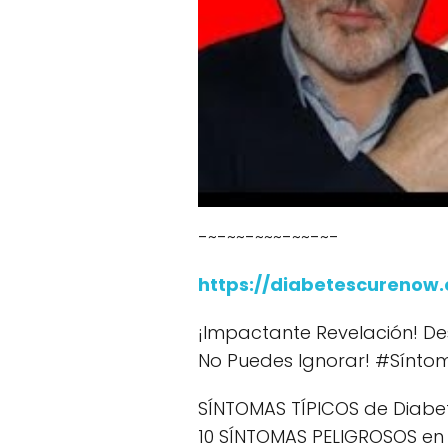
-~-~~-~~~-~~-~-
https://diabetescurenow
¡Impactante Revelación! Des
No Puedes Ignorar! #Síntom
SÍNTOMAS TÍPICOS de Diabete
10 SÍNTOMAS PELIGROSOS en