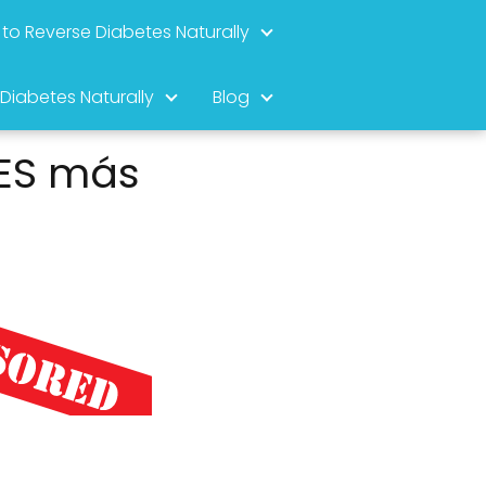
to Reverse Diabetes Naturally
 Diabetes Naturally
Blog
TES más