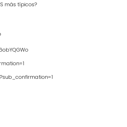
S más típicos?
o
3rv6obYQGWo
rmation=1
?sub_confirmation=1