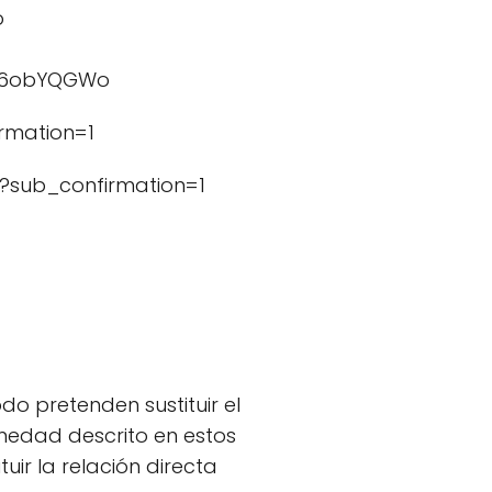
o
3rv6obYQGWo
rmation=1
?sub_confirmation=1
do pretenden sustituir el
rmedad descrito en estos
ir la relación directa